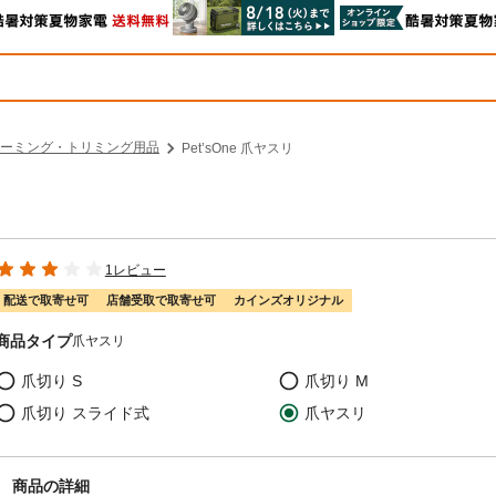
ーミング・トリミング用品
Pet’sOne 爪ヤスリ
1レビュー
配送で取寄せ可
店舗受取で取寄せ可
カインズオリジナル
商品タイプ
爪ヤスリ
爪切り S
爪切り M
爪切り スライド式
爪ヤスリ
商品の詳細