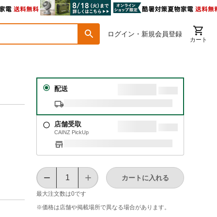
ログイン・新規会員登録
カート
配送
店舗受取
CAINZ PickUp
カートに入れる
最大注文数は
0
です
※価格は​店舗や​掲載場所で​異なる​場合が​あります。