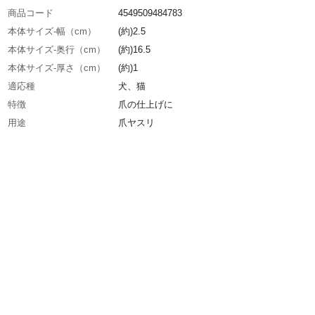
商品コード
4549509484783
本体サイズ-幅（cm）
(約)2.5
本体サイズ-奥行（cm）
(約)16.5
本体サイズ-厚さ（cm）
(約)1
適応種
犬、猫
特徴
爪の仕上げに
用途
爪ヤスリ
原材料
●本体/ABS樹脂、TPR●ヤスリ部/スチール
使用方法
ツメをカットした後は、先端が丸くなるように
美しく仕上がります。
使用上の注意
●本製品はペット専用です。本来の用途以外に
しないでください。●ペットが嫌がる場合は使
いでください。等
お手入れ方法
使用後は乾いた布等で汚れをふき取り、清潔に
管してください。水気があるとさびる原因とな
す。
生産国
中国