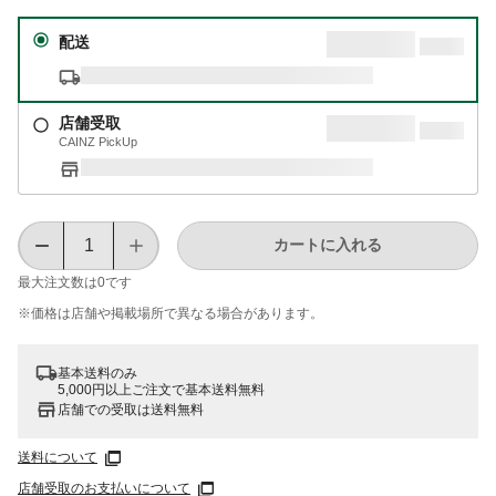
配送
店舗受取
CAINZ PickUp
カートに入れる
最大注文数は
0
です
※価格は​店舗や​掲載場所で​異なる​場合が​あります。
基本送料のみ
5,000円以上ご注文で基本送料無料
店舗での受取は送料無料
送料について
店舗受取のお支払いについて