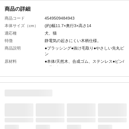
商品の詳細
商品コード
4549509484943
本体サイズ（cm）
(約)幅11.7×奥行3×高さ14
適応種
犬、猫
特徴
静電気の起きにくい木柄仕様。
商品説明
●ブラッシング●抜け毛取り●やさしい先丸ピ
ン
原材料
●本体/天然木、合成ゴム、ステンレス●ピン/
ステンレス
使用方法
1.親指と人指し指で軽く握ります。2.ブラシ
を地肌と平行に保ち、被毛をかき分けて根
元から地肌に当たらないよう毛並みに沿っ
てていねいにとかしてください。毛玉はま
ず指でほぐした後、少しずつピンでほぐし
てください。
使用上の注意
●本製品はペット用品です。本来の用途以外
には使用しないでください。●皮膚に異常が
ある場合には、使用しないでください。症
状を悪化させる場合があります。●ペットの