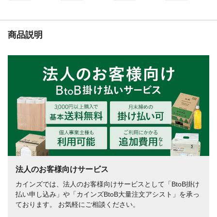
目・耳・口・キズ口・肛門の周囲に使用す
る場合は、本製品が直接触れないようにご
注意ください。等
商品説明
お手入れ方法
使用後は乾いた布等で汚れをふき取り、清
潔にして保管してください。水気があると
ピンがさびる原因となります。
生産国
中国
法人のお客様向けサービス
カインズでは、法人のお客様向けサービスとして「BtoB掛け
払い申し込み」や「カインズBtoB大量注文アシスト」を承っ
ております。 お気軽にご相談ください。