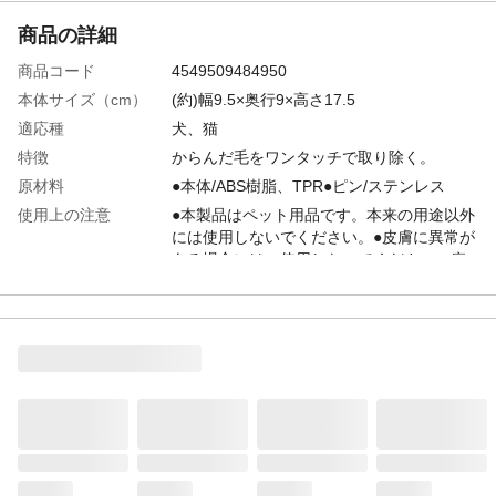
商品の詳細
商品コード
4549509484950
本体サイズ（cm）
(約)幅9.5×奥行9×高さ17.5
適応種
犬、猫
特徴
からんだ毛をワンタッチで取り除く。
原材料
●本体/ABS樹脂、TPR●ピン/ステンレス
使用上の注意
●本製品はペット用品です。本来の用途以外
には使用しないでください。●皮膚に異常が
ある場合には、使用しないでください。症
状を悪化させる場合があります。●ペットの
目・耳・口・キズ口・肛門の周囲に使用す
る場合は、本製品が直接触れないようにご
注意ください。等
お手入れ方法
使用後は乾いた布等で汚れをふき取り、清
潔にして保管してください。水気があると
ピンがさびる原因となります。
生産国
中国