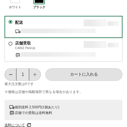
ホワイト
ブラック
配送
店舗受取
CAINZ PickUp
カートに入れる
最大注文数は
0
です
※価格は​店舗や​掲載場所で​異なる​場合が​あります。
個別送料 2,500円(1個あたり)
店舗での受取は送料無料
送料について