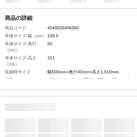
商品の詳細
商品コード
4549509496960
本体サイズ-幅（cm）
109.5
本体サイズ-奥行
50
（cm）
本体サイズ-高さ
151
（cm）
収納時サイズ
幅500mm×奥行40mm×高さ1,510mm
特徴
●折りたためるので収納に便利。●軽いので
持ち運びやすい。●木目調●ブラック
お手入れ方法
●軽い汚れは水拭きをしてください。取れに
くい場合は中性洗剤で拭いた後、よく水拭
きをしてください。●点状のサビがみられる
時は、中性洗剤やクリームクレンザーなど
を布に付けて軽くこすり取った後、よく水
拭きをしてください。
材質・素材
スチール、ポリプロピレン