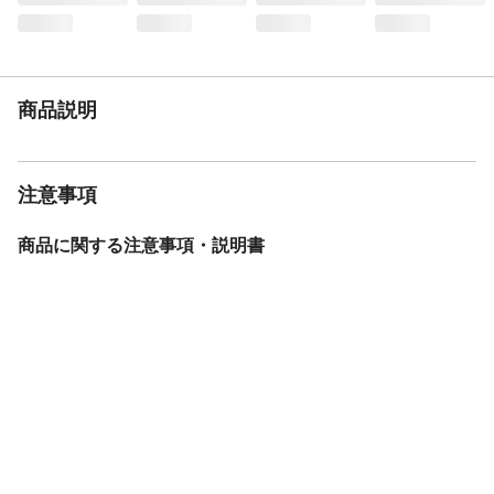
耐荷重
●バー上部1本あたり:6kg ●バー下部:3kg
生産国
中国
重量
4.4kg
商品説明
注意事項
商品に関する注意事項・説明書