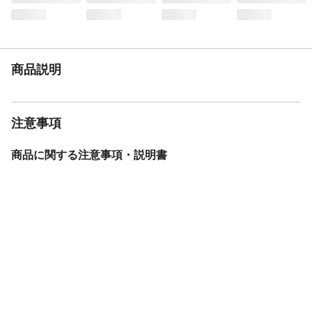
耐荷重
●バー上部1本あたり:6kg ●バー下部:3kg
生産国
中国
重量
4.4kg
商品説明
注意事項
商品に関する注意事項・説明書