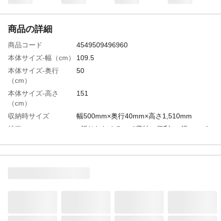
商品の詳細
商品コード
4549509496960
本体サイズ-幅（cm）
109.5
本体サイズ-奥行
50
（cm）
本体サイズ-高さ
151
（cm）
収納時サイズ
幅500mm×奥行40mm×高さ1,510mm
特徴
●折りたためるので収納に便利。●軽いので
持ち運びやすい。●木目調●ブラック
お手入れ方法
●軽い汚れは水拭きをしてください。取れに
くい場合は中性洗剤で拭いた後、よく水拭
きをしてください。●点状のサビがみられる
時は、中性洗剤やクリームクレンザーなど
を布に付けて軽くこすり取った後、よく水
拭きをしてください。
材質・素材
スチール、ポリプロピレン