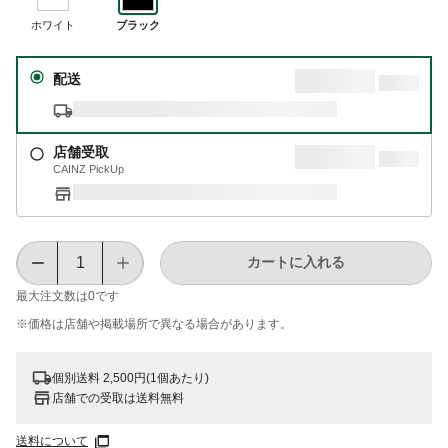
ホワイト
ブラック
配送
店舗受取
CAINZ PickUp
カートに入れる
最大注文数は
0
です
※価格は​店舗や​掲載場所で​異なる​場合が​あります。
個別送料 2,500円(1個あたり)
店舗での受取は送料無料
送料について