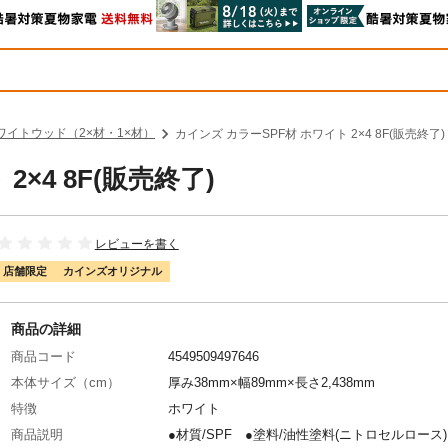
ワイトウッド（2×材・1×材）
カインズ カラーSPF材 ホワイト 2×4 8F(販売終了)
×4 8F(販売終了)
レビューを書く
店舗限定
カインズオリジナル
商品の詳細
商品コード
4549509497646
本体サイズ（cm）
厚み38mm×幅89mm×長さ2,438mm
特徴
ホワイト
商品説明
●材質/SPF ●塗料/油性塗料(ニトロセルロース)