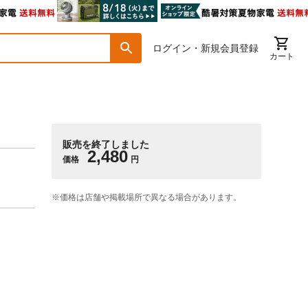
ログイン・新規会員登録
カート
販売を終了しました
2,480
価格
円
※価格は​店舗や​掲載場所で​異なる​場合が​あります。