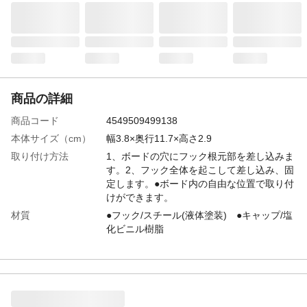
商品の詳細
商品コード
4549509499138
本体サイズ（cm）
幅3.8×奥行11.7×高さ2.9
取り付け方法
1、ボードの穴にフック根元部を差し込みま
す。2、フック全体を起こして差し込み、固
定します。●ボード内の自由な位置で取り付
けができます。
材質
●フック/スチール(液体塗装) ●キャップ/塩
化ビニル樹脂
使用上の注意
●本来の用途以外には使用しないでくださ
い。●お子様の手の届かない場所に保管して
ください。
生産国
台湾