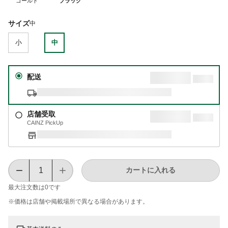
ゴールド
ブラック
サイズ
中
小
中
配送
店舗受取
CAINZ PickUp
カートに入れる
最大注文数は
0
です
※価格は​店舗や​掲載場所で​異なる​場合が​あります。