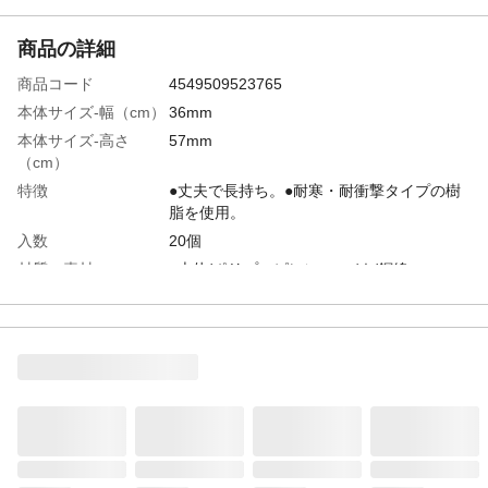
商品の詳細
商品コード
4549509523765
本体サイズ-幅（cm）
36mm
本体サイズ-高さ
57mm
（cm）
特徴
●丈夫で長持ち。●耐寒・耐衝撃タイプの樹
脂を使用。
入数
20個
材質・素材
●本体/ポリプロピレン ●バネ/鋼線
耐熱／耐冷温度
70/-10
（℃）
使用上の注意
●本来の用途以外には使用しないでくださ
い。●火や熱源のそばに置かないでくださ
い。●あまり重いものは干さないでくださ
い。
生産国
中国