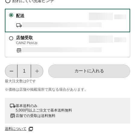
割れにくい洗濯ピンチ
配送
店舗受取
CAINZ PickUp
カートに入れる
最大注文数は
0
です
※価格は​店舗や​掲載場所で​異なる​場合が​あります。
基本送料のみ
5,000円以上ご注文で基本送料無料
店舗での受取は送料無料
送料について