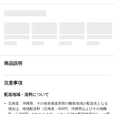
手洗いのみ
×
タンブル乾燥
×
ドライクリーニング
×
表地-布組成素材
ポリエステル
表地-布組成比率
100
（％）
生産国
中国
販売元
株式会社カインズ
家庭洗濯等取扱い方
●洗濯機を使用する場合は、ファスナーを閉
法
めてから洗濯ネットを使用し、弱水流また
商品説明
は手洗いコースで洗濯してください。●まれ
に移染する恐れがありますので他の物と分
けて洗濯してください。●塩素系漂白剤は使
用しないでください。●タンブラー乾燥はし
注意事項
ないでください。
配送地域・送料について
北海道、沖縄県、その他各都道府県の離島地域が配送先となる
場合は、地域配送料（北海道：500円、沖縄県およびその他離
島：1,700円）がかかります。これら以外の配送地域でも、一部