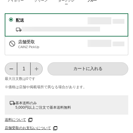
アイボリー
グリーン
ダークグレ
ブルー
ー
配送
店舗受取
CAINZ PickUp
カートに入れる
最大注文数は
0
です
※価格は​店舗や​掲載場所で​異なる​場合が​あります。
基本送料のみ
5,000円以上ご注文で基本送料無料
送料について
店舗受取のお支払いについて