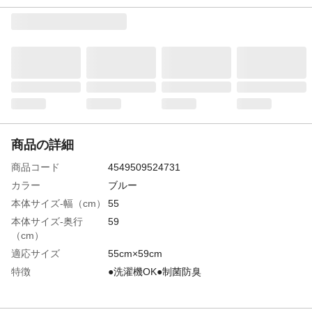
商品の詳細
商品コード
4549509524731
カラー
ブルー
本体サイズ-幅（cm）
55
本体サイズ-奥行
59
（cm）
適応サイズ
55cm×59cm
特徴
●洗濯機OK●制菌防臭
洗濯可能
◯。洗濯ネットを使用し弱水流または手洗
いコースで洗濯してください。