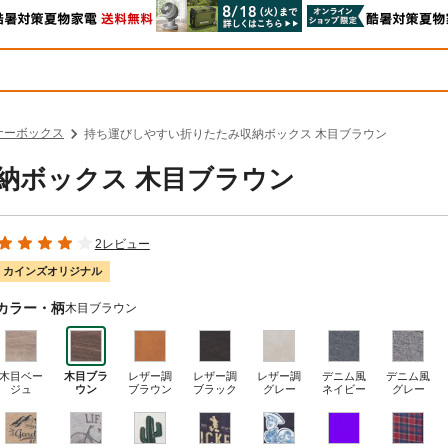
ナーボックス
持ち運びしやすい折りたたみ収納ボックス 木目ブラウン
納ボックス 木目ブラウン
2レビュー
カインズオリジナル
カラー・柄
木目ブラウン
木目ベー
木目ブラ
レザー調
レザー調
レザー調
デニム風
デニム風
ジュ
ウン
ブラウン
ブラック
グレー
ネイビー
グレー