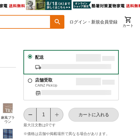
ログイン・新規会員登録
カート
配送
店舗受取
CAINZ PickUp
カートに入れる
麻風ブラ
ウン
最大注文数は
0
です
※価格は​店舗や​掲載場所で​異なる​場合が​あります。