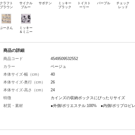
クラフト
サイクル
サボテン
ミッキー
トイスト
パープル
チェック
ブラウン
ブルー
ブラック
ーリー
レッド
ぷーさん
ミッキー
＆ミニー
商品の詳細
商品コード
4549509532552
カラー
ベージュ
本体サイズ-幅（cm）
40
本体サイズ-奥行（cm）
26
本体サイズ-高さ（cm）
24
特徴
カインズの収納ボックスにぴったりサイズ
材質・素材
●外側/ポリエステル:100% ●内側/ポリプロピレ
織布) ●芯材/紙 ●取っ手/スチール
使用上の注意
●本来の用途以外に使用しないでください。●無
力をかけて組み立てたり、折りたたんだりしな
ださい。破損の原因になります。●直射日光の