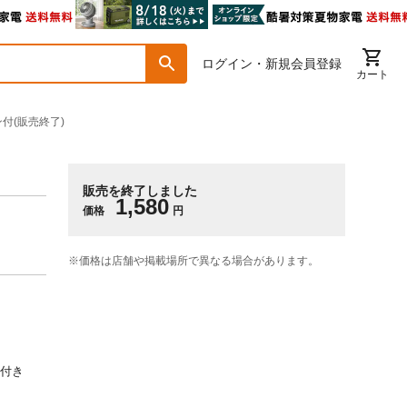
ログイン・新規会員登録
カート
付(販売終了)
販売を終了しました
1,580
価格
円
※価格は​店舗や​掲載場所で​異なる​場合が​あります。
ン付き