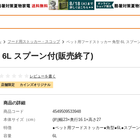
ル
フード用ストッカー・スコップ
ペット用フードストッカー 角型 6L スプーン
6L スプーン付(販売終了)
レビューを書く
店舗限定
カインズオリジナル
商品の詳細
商品コード
4549509533948
本体サイズ（cm）
(約)幅23×奥行16.1×高さ27
特徴
●ペット用フードストッカー●角型●6L●スプー
容量
6L