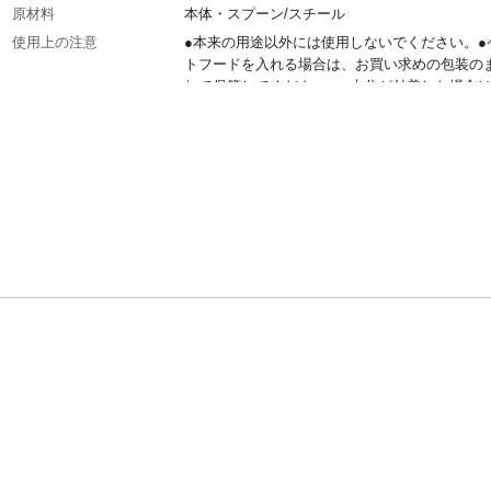
原材料
本体・スプーン/スチール
使用上の注意
●本来の用途以外には使用しないでください。●
トフードを入れる場合は、お買い求めの包装の
れて保管してください。●水分が付着した場合
た布で拭き取ってください。濡れたままにして
サビの原因になります。等
生産国
中国
販売元
カインズ