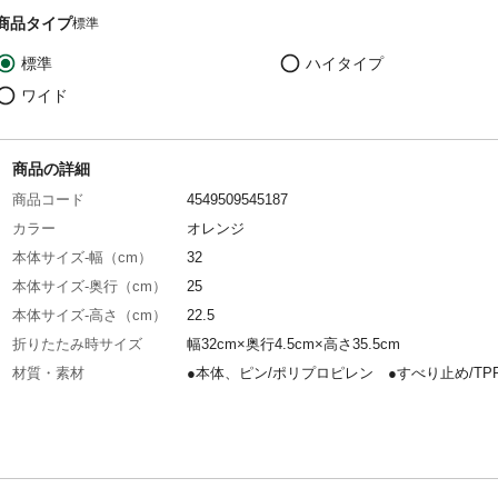
商品タイプ
標準
標準
ハイタイプ
ワイド
商品の詳細
商品コード
4549509545187
カラー
オレンジ
本体サイズ-幅（cm）
32
本体サイズ-奥行（cm）
25
本体サイズ-高さ（cm）
22.5
折りたたみ時サイズ
幅32cm×奥行4.5cm×高さ35.5cm
材質・素材
●本体、ピン/ポリプロピレン ●すべり止め/TP
耐荷重
100kg
生産国
中国
段数
1段