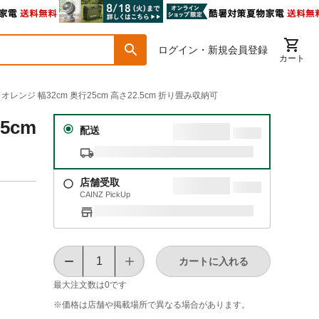
ログイン・新規会員登録
カート
ンジ 幅32cm 奥行25cm 高さ22.5cm 折り畳み収納可
5cm
配送
店舗受取
CAINZ PickUp
カートに入れる
最大注文数は
0
です
※価格は​店舗や​掲載場所で​異なる​場合が​あります。