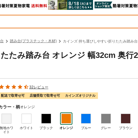
台
踏み台(プラスチック・木材)
カインズ 持ち運びしやすい折りたたみ踏み台 オレ
たみ踏み台 オレンジ 幅32cm 奥行2
32レビュー
配送で取寄せ可
店舗受取で取寄せ可
カインズオリジナル
カラー・柄
オレンジ
無地ホワ
ホワイト
ブラック
オレンジ
ブルー
グレー
ブラウン
イト