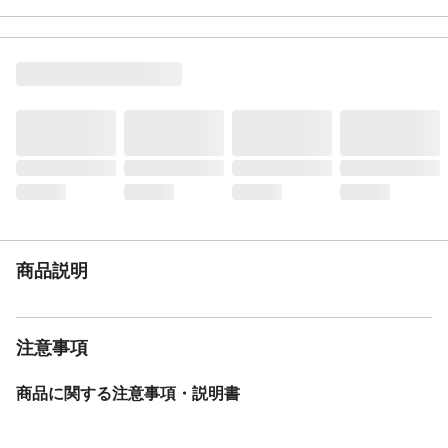
材質・素材
●本体、ピン/ポリプロピレン ●すべり止
め/TPR
耐荷重
80kg
生産国
中国
段数
1段
商品説明
注意事項
商品に関する注意事項・説明書