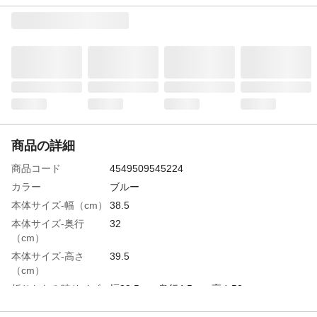
商品の詳細
商品コード
4549509545224
カラー
ブルー
本体サイズ-幅（cm）
38.5
本体サイズ-奥行
32
（cm）
本体サイズ-高さ
39.5
（cm）
折りたたみ時サイズ
幅38.5cm×奥行4.5cm×高さ53cm
材質・素材
●本体、ピン/ポリプロピレン ●すべり止