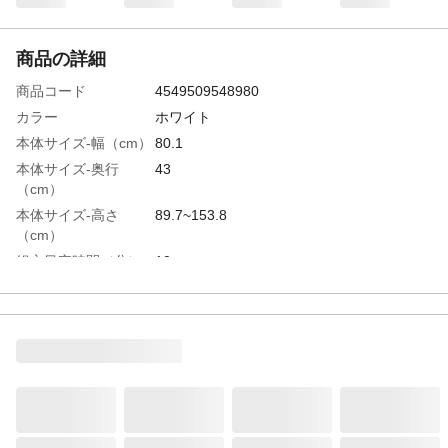
商品の詳細
商品コード
4549509548980
カラー
ホワイト
本体サイズ-幅（cm）
80.1
本体サイズ-奥行
43
（cm）
本体サイズ-高さ
89.7~153.8
（cm）
組立目安時間（分）
10
材質・素材
●パイプ、ネット/スチール(エボキシ粉体塗
装) ●ベース、調整パーツ、キャスター/ポ
リプロピレン ●ネジ、ワッシャー/スチー
ル
耐荷重
●パイプ:10kg ●棚:1.5kg
使用上の注意
●本来の用途以外には使用しないでくださ
い。●設置する床面がフローリングや畳等キ
ズが付きやすい場所の場合は、カーペット