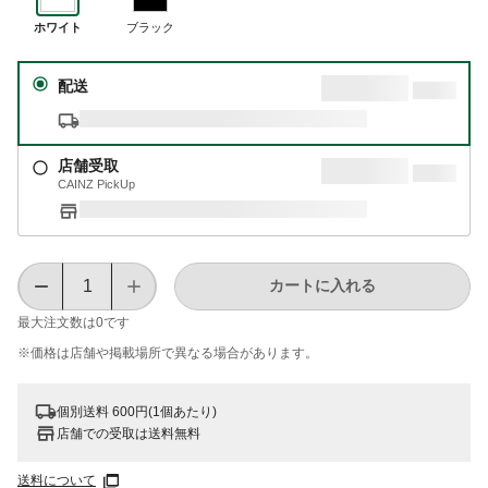
ホワイト
ブラック
配送
店舗受取
CAINZ PickUp
カートに入れる
最大注文数は
0
です
※価格は​店舗や​掲載場所で​異なる​場合が​あります。
個別送料 600円(1個あたり)
店舗での受取は送料無料
送料について