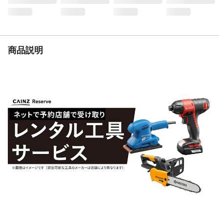
材質
本体/合成ゴム、EVA樹脂
生産国
中国
重量
0.9Kg
商品説明