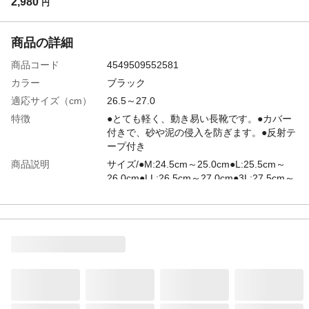
2,980
円
商品の詳細
商品コード
4549509552581
カラー
ブラック
適応サイズ（cm）
26.5～27.0
特徴
●とても軽く、動き易い長靴です。●カバー
付きで、砂や泥の侵入を防ぎます。●反射テ
ープ付き
商品説明
サイズ/●M:24.5cm～25.0cm●L:25.5cm～
26.0cm●LL:26.5cm～27.0cm●3L:27.5cm～
28.0cm
使用上の注意
●エスカレーターご利用の際は隙間に巻き込
まれる恐れがあり危険です。必ずステップ
の中央、黄色い線の枠内にお乗りくださ
い。●直射日光の当たる場所や車内等の高温
な場所や、折り曲げた状態での保管は、本
体の変形や劣化させる場合がありますので
避けてください。