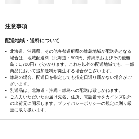
がひどい場合は、中性洗剤または合成洗剤
を使用し軽くブラッシングしてください。
すべって転倒する恐れがありますので、洗
剤は水でよく洗い流し、十分に乾燥させて
注意事項
からご使用ください。
生産国
日本
配送地域・送料について
北海道、沖縄県、その他各都道府県の離島地域が配送先となる
場合は、地域配送料（北海道：500円、沖縄県およびその他離
島：1,700円）がかかります。これら以外の配送地域でも、一部
商品において追加送料が発生する場合がございます。
離島の場合、配送日を指定しても指定日通り届かない場合がご
ざいます。
別送品は、北海道・沖縄・離島への配送は致しかねます。
ご入力いただいたお届け先名、住所、電話番号をカインズ以外
の出荷元に開示します。プライバシーポリシーの規定に則り厳
重に取り扱います。