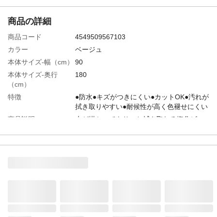
商品の詳細
商品コード
4549509567103
カラー
ベージュ
本体サイズ-幅（cm）
90
本体サイズ-奥行
180
（cm）
特徴
●防水●キズがつきにくい●カットOK●汚れが
拭き取りやすい●耐候性が高く色褪せにくい
商品説明
水が掛かってもサッと拭き取れる塩化ビニ
ル素材。雨風や光に強く屋外でも安心して
使用できる。
材質
●表面/ポリ塩化ビニル樹脂●中間層/ガラス繊
維●裏面/ポリ塩化ビニル樹脂
使用上の注意
●本来の用途以外には使用しないでくださ
い。●製品の特性上、柄の歪みや多少、表示
サイズと異なる場合がございますがご了承
ください。
お手入れ方法
●汚れた場合は水拭きしてください。●汚れ