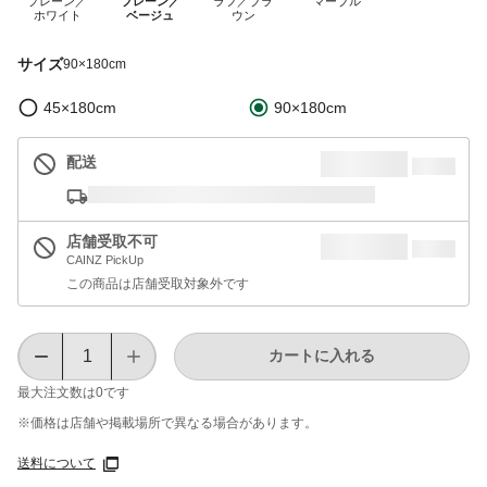
プレーン／
プレーン／
ラフ／ブラ
マーブル
ホワイト
ベージュ
ウン
サイズ
90×180cm
45×180cm
90×180cm
配送
店舗受取不可
CAINZ PickUp
この商品は店舗受取対象外です
カートに入れる
最大注文数は
0
です
※価格は​店舗や​掲載場所で​異なる​場合が​あります。
送料について