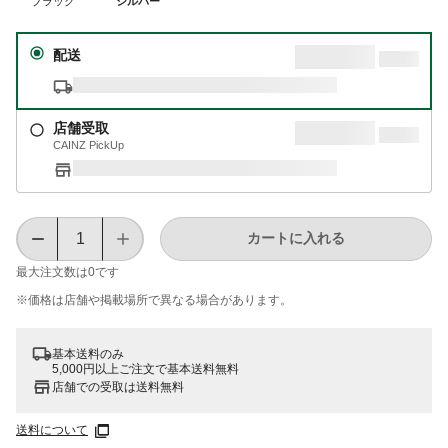
ブラック
シルバー
配送
店舗受取
CAINZ PickUp
カートに入れる
最大注文数は
0
です
※価格は​店舗や​掲載場所で​異なる​場合が​あります。
基本送料のみ
5,000円以上ご注文で基本送料無料
店舗での受取は送料無料
送料について