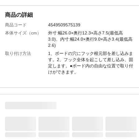
商品の詳細
商品コード
4549509575139
本体サイズ（cm）
外寸:幅26.0×奥行12.3×高さ7.5(最低高
3.0)、内寸:幅24.0×奥行9.0×高さ3.4(最低高
2.6)
取り付け方法
1、ボードの穴にフック根元部を差し込みま
す。2、フック全体を起こして差し込み、固
定します。●ボード内の自由な位置で取り付
けができます。
材質
スチール(クロームメッキ)
使用上の注意
●本来の用途以外には使用しないでくださ
い。●お子様の手の届かない場所に保管して
ください。
生産国
台湾