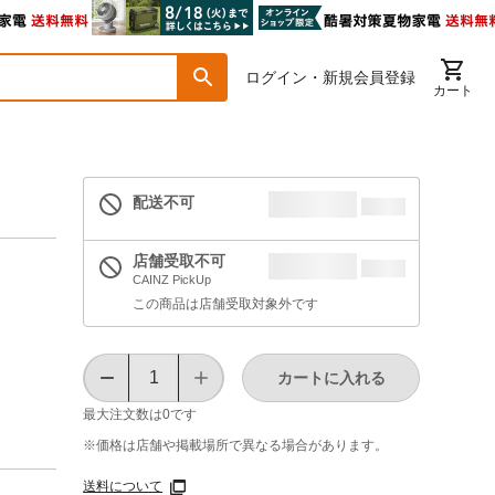
ログイン・新規会員登録
カート
配送不可
店舗受取不可
CAINZ PickUp
この商品は店舗受取対象外です
カートに入れる
最大注文数は
0
です
※価格は​店舗や​掲載場所で​異なる​場合が​あります。
送料について