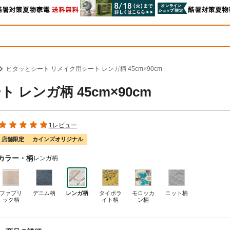
ピタッとシート リメイク用シート レンガ柄 45cm×90cm
レンガ柄 45cm×90cm
1レビュー
店舗限定
カインズオリジナル
カラー・柄
レンガ柄
ファブリ
デニム柄
レンガ柄
タイポラ
モロッカ
ニット柄
ック柄
イト柄
ン柄