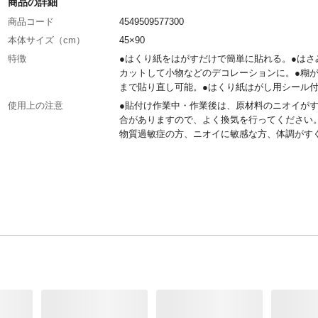
商品の詳細
商品コード
4549509577300
本体サイズ（cm）
45×90
特徴
●はくり紙をはがすだけで簡単に貼れる。●はさ
カットして小物などのデコレーションに。●糊
まで貼り直し可能。●はくり紙はがし用シール
使用上の注意
●貼付け作業中・作業後は、原材料のニオイが
合がありますので、よく換気を行ってください
物質過敏症の方、ニオイに敏感な方、体調がす
い方は十分に注意してください。●壁紙として
できません。
材質
●生地/塩化ビニル樹脂 ●粘着剤/アクリル樹脂
生産国
中国
貼れない面
ザラザラした面、凹凸の激しい面、布製品、屋
呂場、天井、土壁、壁紙、床面
貼れる面
平らな面