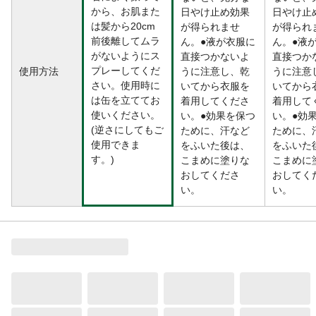
から、お肌また
日やけ止め効果
日やけ止
は髪から20cm
が得られませ
が得られ
前後離してムラ
ん。●液が衣服に
ん。●液
がないようにス
直接つかないよ
直接つか
プレーしてくだ
使用方法
うに注意し、乾
うに注意
さい。使用時に
いてから衣服を
いてから
は缶を立ててお
着用してくださ
着用して
使いください。
い。●効果を保つ
い。●効
(逆さにしてもご
ために、汗など
ために、
使用できま
をふいた後は、
をふいた
す。)
こまめに塗りな
こまめに
おしてくださ
おしてく
い。
い。