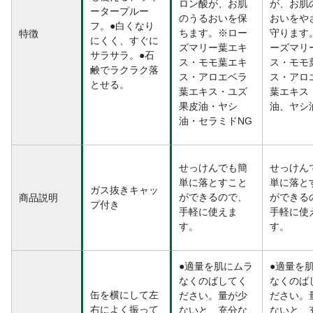
ロン酸が、お肌
が、お肌
ータープルー
のうるおいを保
おいをや
フ。●白くなり
ちます。※ロー
守ります
特徴
にくく、すぐに
ズマリー葉エキ
ーズマリ
サラサラ。●石
ス・モモ葉エキ
ス・モモ
鹸でラクラク落
ス・アロエベラ
ス・アロ
とせる。
葉エキス・ユズ
葉エキス
果皮油・ヤシ
油、ヤシ
油・セラミドNG
せっけんでも簡
せっけん
単に落とすこと
単に落と
ガス抜きキャッ
ができるので、
ができる
商品説明
プ付き
手軽に使えま
手軽に使
す。
す。
●適量を肌にムラ
●適量を
なくのばしてく
なくのば
缶を横にして左
ださい。量が少
ださい。
右によく振って
ないと、充分な
ないと、