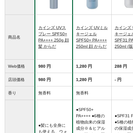
シル、BG、オクトクリレン、トリメチルシ
ロキシケイ酸、他
使用上の注意
肌に合わないとき、お肌に異常があるとき
はご使用をおやめ下さい。お肌に異常が生
カインズ UVス
カインズ UVミル
カインズ 
じていないかをよく注意してご使用くださ
プレー SPF50+
キージェル
キージェ
い。
商品名
PA++++ 250g 顔
SPF50+ PA++++
SPF31 P
生産国
日本
髪 からだ
250ml 顔 からだ
250ml 
Web価格
980 円
1,280 円
288 円
店頭価格
980 円
1,280 円
- 円
香り
無香料
無香料
●SPF50+
PA++++ ●6種の
●SPF31 
植物由来の保湿
●5種の
●髪にも全身に
成分※＆ヒアル
の保湿成
も使える、ウォ