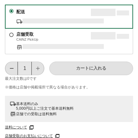
配送
店舗受取
CAINZ PickUp
カートに入れる
最大注文数は
0
です
※価格は​店舗や​掲載場所で​異なる​場合が​あります。
基本送料のみ
5,000円以上ご注文で基本送料無料
店舗での受取は送料無料
送料について
店舗受取のお支払いについて