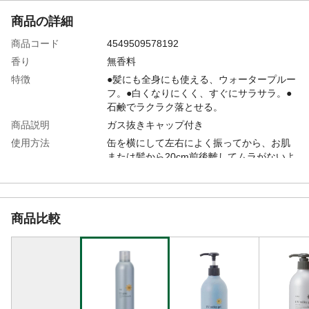
商品の詳細
商品コード
4549509578192
香り
無香料
特徴
●髪にも全身にも使える、ウォータープルー
フ。●白くなりにくく、すぐにサラサラ。●
石鹸でラクラク落とせる。
商品説明
ガス抜きキャップ付き
使用方法
缶を横にして左右によく振ってから、お肌
または髪から20cm前後離してムラがないよ
うにスプレーしてください。使用時には缶
を立ててお使いください。(逆さにしてもご
使用できます。)
内容量
250g
商品比較
商品仕様
UVスプレーSPF50+ PA++++
成分
LPG、水、シクロペンタシロキサン、パル
ミチン酸エチルヘキシル、水添ポリイソブ
テン、メトキシケイヒ酸エチルヘキシル、
ポリメチルシルセスキオキサン、ジエチル
アミノヒドロキシベンゾイル安息香酸ヘキ