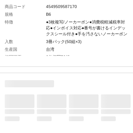
商品コード
4549509587170
規格
B6
特徴
●3枚複写/ノーカーボン●消費税軽減税率対
応●インボイス対応●番号が書けるインデッ
クスシール付き●手を汚さないノーカーボン
入数
3冊パック(50組×3)
生産国
台湾
複写可否
3枚複写50組