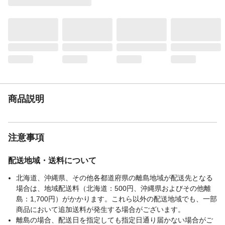
あります。
商品説明
網の目:0.46mm
重量（g）
140
材質・素材
ステンレス鋼
使用上の注意
●ご使用前は必ず、各部に異常がないことを
確認してください。ツマミのガタツキや変
形などが生じている場合には使用しないで
ください。 ●本来の用途以外には使用しな
商品説明
いでください。
生産国
中国
使用前の準備
●最初に使用する時は食器用洗剤を付けて、
スポンジ等で十分に洗い、すすいでくださ
注意事項
い。
配送地域・送料について
北海道、沖縄県、その他各都道府県の離島地域が配送先となる
場合は、地域配送料（北海道：500円、沖縄県およびその他離
島：1,700円）がかかります。これら以外の配送地域でも、一部
商品において追加送料が発生する場合がございます。
離島の場合、配送日を指定しても指定日通り届かない場合がご