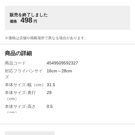
販売を終了しました
498
価格
円
※価格は​店舗や​掲載場所で​異なる​場合が​あります。
商品の詳細
商品コード
4549509592327
対応フライパンサイ
16cm～28cm
ズ
本体サイズ-幅（cm）
31.5
本体サイズ-奥行
29
（cm）
本体サイズ-高さ
0.5
（cm）
特徴
●ツマミは折りたたみ式なので場所をとらず
収納に便利。 ●28cmのフライパンまで対
応。 ●形状によっては使用できない場合が