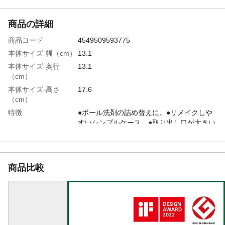
商品の詳細
商品コード
4549509593775
本体サイズ-幅（cm）
13.1
本体サイズ-奥行
13.1
（cm）
本体サイズ-高さ
17.6
（cm）
特徴
●ボール洗剤の詰め替えに。●リメイクしや
すいシンプルケース。●取り出し口が大きい
ので、手が入れやすく中身の出し入れがし
やすい。●片手で楽に開けられる。●底面は
脚付きで、ぬめりがつきにくい。●ボール洗
剤65個収納可能。
商品比較
用途
ボール洗剤の詰め替え
商品説明
●こちらのシリーズの詰替容器は、カインズ
の整理収納ボックス「Skitto」にピッタリ入
るサイズです。●「Skitto」Lサイズなら、
600mlボトル×2個、1.2Lボトル×1個、詰替