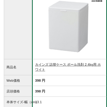
ケース×1個がピッタリ収納できます。
容量
2.4kg
商品仕様
ポリプロピレン
材質・素材
本体:ポリプロピレン
耐熱／耐冷温度
70℃/-20℃
（℃）
使用方法
蓋を開け、ボール洗剤を詰め替えてくださ
い。
使用上の注意
●本来の用途以外のご使用はおやめくださ
い。●長期保存や横置きで保管しないでくだ
さい。ご使用の内容物の成分により、ボト
ルやキャップが変色・変質する場合があり
カインズ 詰替ケース ボール洗剤 2.4kg用 ホ
商品名
ます。●気圧、温度変化の大きい場所では液
ワイト
漏れの恐れがありますのでご注意くださ
い。
Web価格
398 円
生産国
中国
使用できないもの
シンナー・除光液等の有機溶剤、高濃度の
店頭価格
398 円
アルコール、強酸性・塩素系(漂白剤)・アル
カリ性の溶剤、香料、燃料、その他取り扱
本体サイズ-幅（cm）
13.1
いに危険が伴うものは入れないでくださ