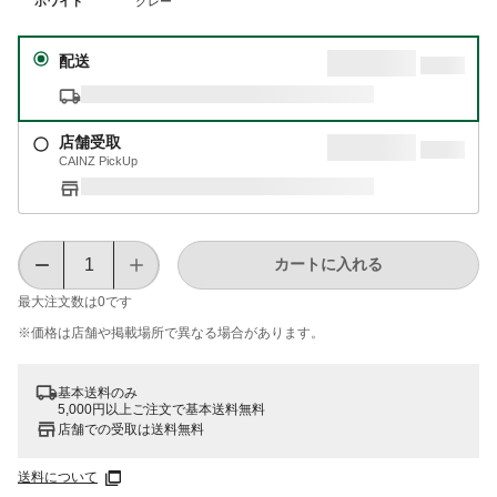
ホワイト
グレー
配送
店舗受取
CAINZ PickUp
カートに入れる
最大注文数は
0
です
※価格は​店舗や​掲載場所で​異なる​場合が​あります。
基本送料のみ
5,000円以上ご注文で基本送料無料
店舗での受取は送料無料
送料について