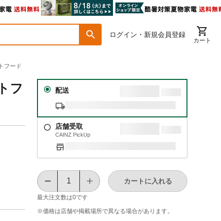
ログイン・新規会員登録
カート
ットフード
ットフ
配送
店舗受取
CAINZ PickUp
カートに入れる
最大注文数は
0
です
※価格は​店舗や​掲載場所で​異なる​場合が​あります。