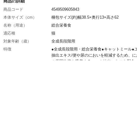
商品の詳細
商品コード
4549509605843
本体サイズ（cm）
梱包サイズ(約)幅38.5×奥行13×高さ62
名称（用途）
総合栄養食
適応種
猫
対象年齢（歳）
全成長段階用
特徴
●全成長段階用・総合栄養食●キャットミール●
抽出エキス/便や尿のにおいを軽減するため、に
の原因物資を吸着するユッカ抽出エキスを配合
ーズマリー抽出エキス/自然派成分でフードの酸
防止。 ●まぐろ味とチキン味●複数ねこ用●無
無着色
給与方法
●初めて与える時は、今までの食事に少量まぜ
に量を増やしながら1~2週間で切り替えてくだ
●食事の時は、新鮮な飲み水を常に用意してく
い。
内容量
12kg
重量
梱包重量(約)12.2kg
生産国
タイ