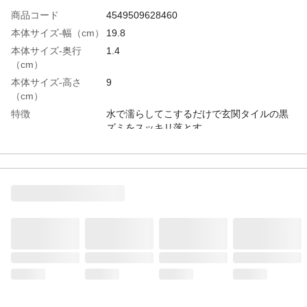
商品コード
4549509628460
本体サイズ-幅（cm）
19.8
本体サイズ-奥行
1.4
（cm）
本体サイズ-高さ
9
（cm）
特徴
水で濡らしてこするだけで玄関タイルの黒
ズミをスッキリ落とす。
用途
同上用スペア
材質・素材
スポンジ：ポリウレタン、ポリエチレン、
ポリエステル、ナイロン
使用上の注意
用途以外には使用しないでください。その
他商品パッケージ裏面の「使用上の注意」
ご参照
生産国
日本