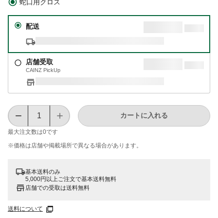
蛇口用クロス
配送
店舗受取
CAINZ PickUp
カートに入れる
最大注文数は
0
です
※価格は​店舗や​掲載場所で​異なる​場合が​あります。
基本送料のみ
5,000円以上ご注文で基本送料無料
店舗での受取は送料無料
送料について