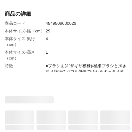
商品の詳細
商品コード
4549509630029
本体サイズ-幅（cm）
29
本体サイズ-奥行
4
（cm）
本体サイズ-高さ
1
（cm）
特徴
●ブラシ面(ギザギザ模様)/極細ブラシと拭き
取り繊維のダブル効果で汚れをすっきり落
とします。●フッ素加工面(グレー単色)/アク
リル不織布にフッ素(白い溶剤)を含浸させて
います。 表面がうっすら白くなっている箇
所がフッ素です。
用途
洗面台・お風呂・キッチンの蛇口まわり
に。
使用方法
●ブラシ面で蛇口まわりをお掃除した後、フ
ッ素加工面で同様に磨いてフッ素の膜を作
り、汚れをつきにくくします。●ブラシ面・