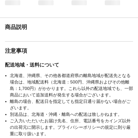
フッ素加工面ともに水で濡らしてご使用く
ださい。●光沢のあるものやキズ付きやすい
ものには、あらかじめ目立たない部分で確
認してください。
商品説明
入数
1
材質・素材
ポリエステル、アクリル、ポリウレタンフ
ォーム、アクリル不織布、フッ素樹脂
注意事項
耐熱／耐冷温度
耐熱温度:70
（℃）
配送地域・送料について
使用上の注意
●本来の用途以外には使用しないでくださ
い。●火のそばや高温になる場所には置かな
北海道、沖縄県、その他各都道府県の離島地域が配送先となる
いでください。●ザラついた洗面台等には使
場合は、地域配送料（北海道：500円、沖縄県およびその他離
用しないでください。●ご使用後は良く洗
島：1,700円）がかかります。これら以外の配送地域でも、一部
い、水気を切って乾かしてください。
商品において追加送料が発生する場合がございます。
生産国
日本
離島の場合、配送日を指定しても指定日通り届かない場合がご
ざいます。
別送品は、北海道・沖縄・離島への配送は致しかねます。
ご入力いただいたお届け先名、住所、電話番号をカインズ以外
の出荷元に開示します。プライバシーポリシーの規定に則り厳
重に取り扱います。