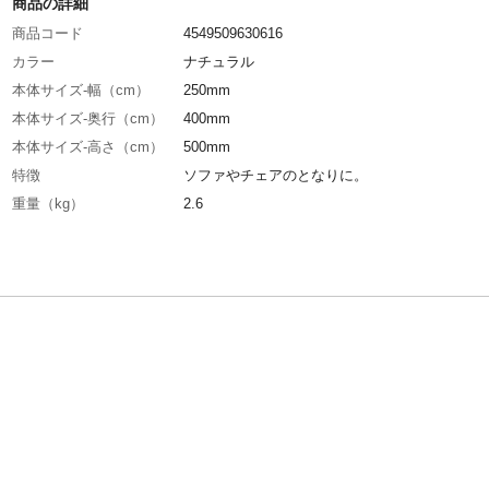
商品の詳細
商品コード
4549509630616
カラー
ナチュラル
本体サイズ-幅（cm）
250mm
本体サイズ-奥行（cm）
400mm
本体サイズ-高さ（cm）
500mm
特徴
ソファやチェアのとなりに。
重量（kg）
2.6
材質・素材
●甲板の表面材/ 中密度繊維板、3D表面強化紙
質 フレーム、ネジ、六角レンチ/スチール ●
工 フレーム/粉体塗装
耐荷重
5kg
組立目安時間（分）
15分。組立時間には個人差があります。
必要工具
工具同梱/六角レンチ付属
使用上の注意
●本来の用途以外には使用しないでください。●
日光が当たる場所や高温多湿の場所等でのご使
やめください。変形、変色、カビ等の原因にな
す。
お手入れ方法
汚れを落とす場合は、薄めた中性洗剤をご使用