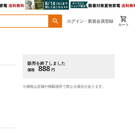
ログイン・新規会員登録
カート
販売を終了しました
888
価格
円
※価格は​店舗や​掲載場所で​異なる​場合が​あります。