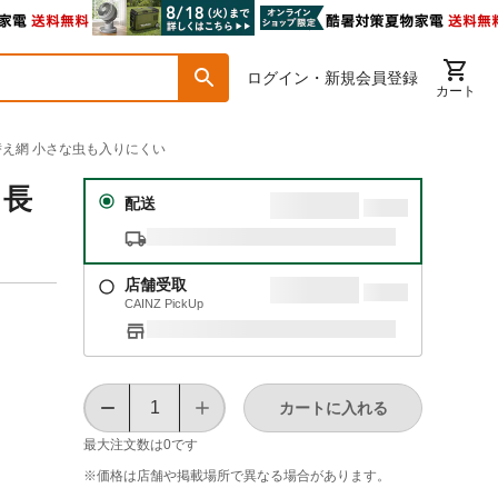
ログイン・新規会員登録
カート
張替え網 小さな虫も入りにくい
 長
配送
店舗受取
CAINZ PickUp
カートに入れる
最大注文数は
0
です
※価格は​店舗や​掲載場所で​異なる​場合が​あります。