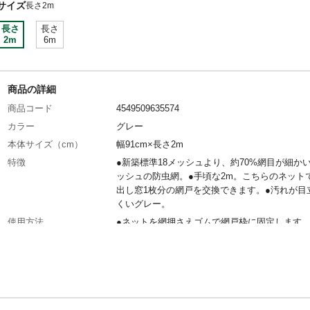
サイズ
長さ2m
長さ
長さ
2m
6m
商品の詳細
商品コード
4549509635574
カラー
グレー
本体サイズ（cm）
幅91cm×長さ2m
特徴
●新築標準18メッシュより、約70%網目が細かい
ッシュの防虫網。●手頃な2m。こちらのネット
出し窓1枚分の網戸を交換できます。●汚れが目
くいグレー。
使用方法
●ネットを網押さえゴムで網戸枠に固定します。
替えには専用ローラー、網押さえゴムをご用意
い
材質
ポリプロピレン
使用上の注意
●本来の用途以外には使用しないでください。●
熱源のそばに置かないでください。火災の恐れ