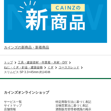
カインズの新商品・新着商品
トップ
工具・建築資材・作業着・木材・DIY
ねじ・くぎ・針金・建築金物
くぎ
コーススレッド
スリムビス SP 3.3×45mm 約140本
カインズオンラインショップ
サービス一覧
特定商取引法に基づく表記
サイトマップ
古物営業法に基づく表記
店舗情報
酒類販売管理者標識の掲示