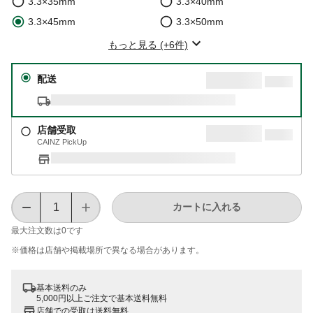
3.3×35mm
3.3×40mm
3.3×45mm
3.3×50mm
もっと見る (+6件)
配送
店舗受取
CAINZ PickUp
カートに入れる
最大注文数は
0
です
※価格は​店舗や​掲載場所で​異なる​場合が​あります。
基本送料のみ
5,000円以上ご注文で基本送料無料
店舗での受取は送料無料