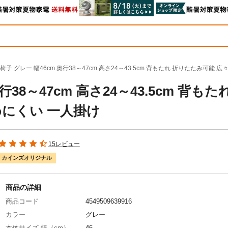
子 グレー 幅46cm 奥行38～47cm 高さ24～43.5cm 背もたれ 折りたたみ可能
38～47cm 高さ24～43.5cm 背もた
めにくい 一人掛け
15レビュー
カインズオリジナル
商品の詳細
商品コード
4549509639916
カラー
グレー
本体サイズ-幅（cm）
46