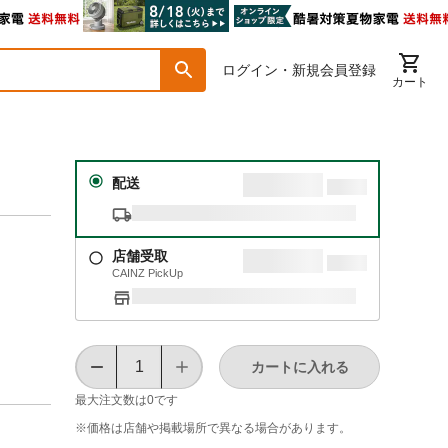
ログイン・新規会員登録
カート
配送
店舗受取
CAINZ PickUp
カートに入れる
最大注文数は
0
です
※価格は​店舗や​掲載場所で​異なる​場合が​あります。