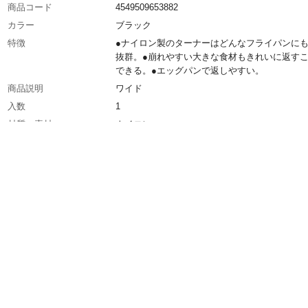
商品コード
4549509653882
カラー
ブラック
特徴
●ナイロン製のターナーはどんなフライパンに
抜群。●崩れやすい大きな食材もきれいに返す
できる。●エッグパンで返しやすい。
商品説明
ワイド
入数
1
材質・素材
ナイロン
使用上の注意
●本来の用途以外には使用しないでください。●
ご使用の際は、食器用洗剤をスポンジに付けて
すすいでください。●火のそばに置かないでく
い。樹脂部分に耐熱温度以上の熱が加わります
けたり変形する原因になります。
お手入れ方法
●使用後は、汚れ等をきれいに洗い落とし早め
を拭き取ってください。●業務用食器洗い乾燥
ご使用になれません。
生産国
日本