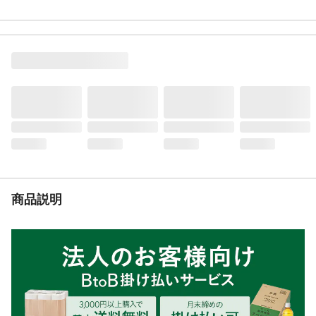
量/2.7kg ●原産国/マレーシア
容量
2.5L
商品仕様
●一年生及び多年生雑草/1平方メートルあた
り15ml～40ml ●スギナ/1平方メートル当
り80ml～100ml
材質・素材
●ボトル及び中栓/ポリエチレン ●キャップ/
ポリプロピレン
成分
グリホサートイソプロピルアミン塩:1.0%
、界面活性剤等:99.0%、水
使用方法
1.キャップをはずし、容器を逆さにして、
雑草茎葉にかかるように散布してくださ
い。 2.使用する場所に、本製品を2～3回
に分け少量ずつ加減して均一になる様に散
商品説明
布するとかけ残しが出にくくなります。3.
使用後6時間以内の降雨は、効果を低下させ
る事が有ります。
散布範囲（約）
約18.9～50.5坪(約62.5～166.6平方メート
ル)
対象作物
樹木類、樹木等
適用雑草
一年生雑草及び多年生雑草、スギナ