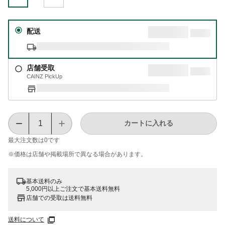
配送
店舗受取
CAINZ PickUp
カートに入れる
最大注文数は
0
です
※価格は​店舗や​掲載場所で​異なる​場合が​あります。
基本送料のみ
5,000円以上ご注文で基本送料無料
店舗での受取は送料無料
送料について