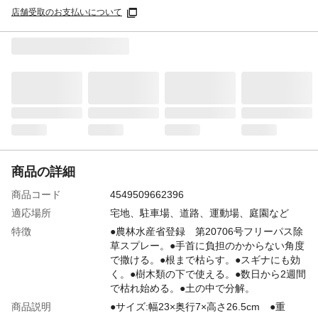
店舗受取のお支払いについて
商品の詳細
商品コード
4549509662396
適応場所
宅地、駐車場、道路、運動場、庭園など
特徴
●農林水産省登録 第20706号フリーパス除
草スプレー。●手首に負担のかからない角度
で撒ける。●根まで枯らす。●スギナにも効
く。●樹木類の下で使える。●数日から2週間
で枯れ始める。●土の中で分解。
商品説明
●サイズ:幅23×奥行7×高さ26.5cm ●重