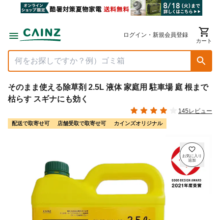
ログイン・新規会員登録
カート
そのまま使える除草剤 2.5L 液体 家庭用 駐車場 庭 根まで
枯らす スギナにも効く
145レビュー
配送で取寄せ可
店舗受取で取寄せ可
カインズオリジナル