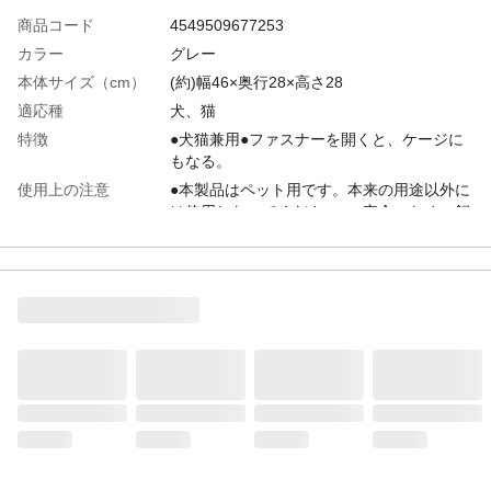
商品コード
4549509677253
カラー
グレー
本体サイズ（cm）
(約)幅46×奥行28×高さ28
適応種
犬、猫
特徴
●犬猫兼用●ファスナーを開くと、ケージに
もなる。
使用上の注意
●本製品はペット用です。本来の用途以外に
は使用しないでください。●安全のため、飼
い主様の目の届く範囲で必ず使用し、本製
品を飲み込むなどの事故にご注意くださ
い。また、必ず飛び出し防止用フックを使
用し、ペットが逃げ出さないよう注意して
くだい。等
原材料
●本体/ポリエステル:100%●メッシュ部/ポリ
エステル:100%●バイビング/ポリプロピレン
●肩紐/ポリプロピレン●中敷き/ポリエステ
ル:100%、ポリプロピレン、EPE●飛び出し
防止紐/ポリエステル
耐荷重
5kg以下