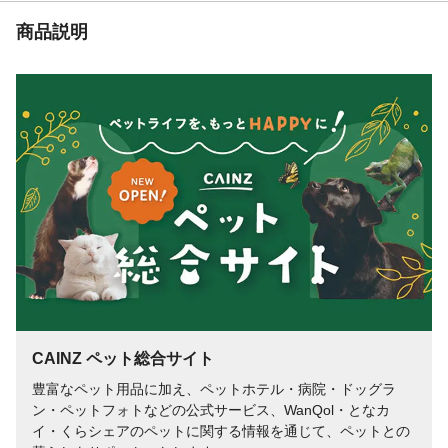
お手入れ方法
●本製品は洗えません。●汚れた場合は固く
絞った布で汚れを拭き取ってください。
商品説明
生産国
中国
重量
(約)1.4kg
CAINZ ペット総合サイト
豊富なペット用品に加え、ペットホテル・病院・ドッグラ
ン・ペットフォトなどの公式サービス、WanQol・となカ
イ・くらシェアのペットに関する情報を通じて、ペットとの