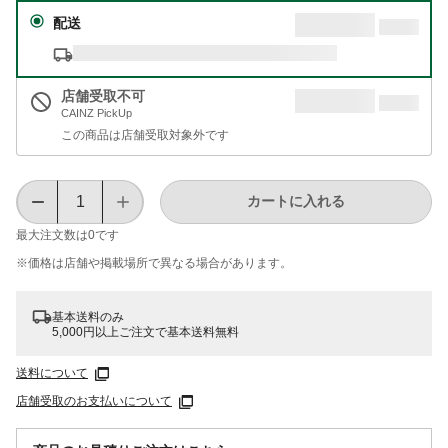
配送
店舗受取不可
CAINZ PickUp
この商品は店舗受取対象外です
カートに入れる
最大注文数は
0
です
※価格は​店舗や​掲載場所で​異なる​場合が​あります。
基本送料のみ
5,000円以上ご注文で基本送料無料
送料について
店舗受取のお支払いについて