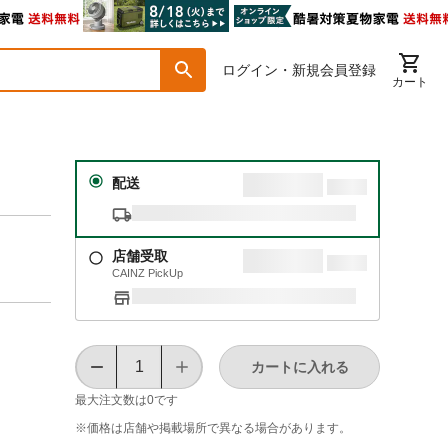
ログイン・新規会員登録
カート
配送
店舗受取
CAINZ PickUp
カートに入れる
最大注文数は
0
です
※価格は​店舗や​掲載場所で​異なる​場合が​あります。