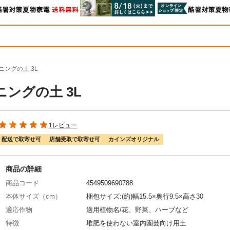
ニングの土 3L
ングの土 3L
1レビュー
配送で取寄せ可
店舗受取で取寄せ可
カインズオリジナル
商品の詳細
商品コード
4549509690788
本体サイズ（cm）
梱包サイズ:(約)幅15.5×奥行9.5×高さ30
適応作物
適用植物名/花、野菜、ハーブなど
特徴
堆肥を使わない室内園芸向け用土