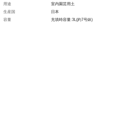
用途
室内園芸用土
生産国
日本
容量
充填時容量:3L(約7号鉢)
材質・素材
ダークピート、ヤシ殻繊維、赤玉土、パーライ
原産国
リトアニア・スリランカ・日本・中国
pH
6.5±0.5
重量
(約)2kg
肥料配合の有無
有