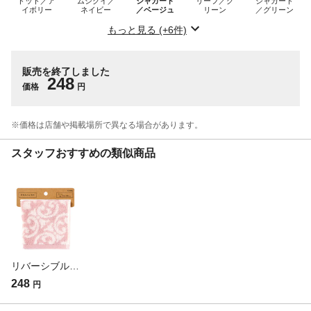
ドット／ア
ムシクイ／
ジャガード
リーフ／グ
ジャガード
イボリー
ネイビー
／ベージュ
リーン
／グリーン
もっと見る (+6件)
販売を終了しました
248
価格
円
※価格は​店舗や​掲載場所で​異なる​場合が​あります。
スタッフおすすめの類似商品
リバーシブルタオルハンカチ オリエント ピンク
248
円