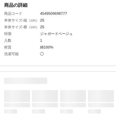
商品の詳細
商品コード
4549509698777
本体サイズ-縦（cm）
25
本体サイズ-横（cm）
25
特徴
ジャガードベージュ
入数
1
材質
綿100%
洗濯可能
◯
使用上の注意
●特性上パイルが抜けることもありますので
ご注意ください。
生産国
ベトナム
お洗濯の注意
●初めのうちは毛羽落ちしますので、他のも
のとは区別してお洗いください。●塩素系洗
剤・漂白剤は色落ちしますので使用しない
でください。●まとめ洗いをされる場合は、
洗濯ネットのご使用をおすすめします。