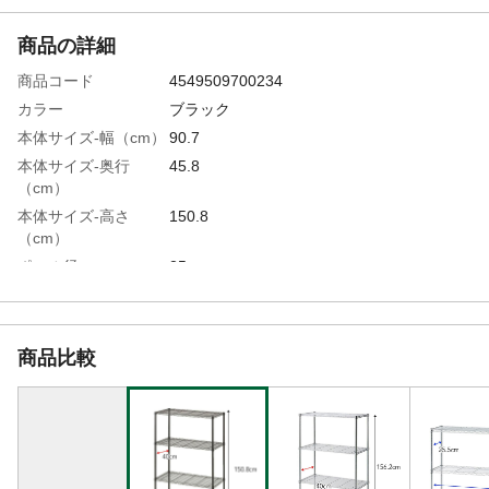
商品の詳細
商品コード
4549509700234
カラー
ブラック
本体サイズ-幅（cm）
90.7
本体サイズ-奥行
45.8
（cm）
本体サイズ-高さ
150.8
（cm）
ポール径
25mm
特徴
耐荷重100kgで収納力アップ。 ※キャスタ
ーは別売りです。
材質・素材
棚板・上段パイプ・下段パイプ/金属
商品比較
（鋼）、スリーブ/ABS樹脂、アジャスター/
ポリプロピレン、金属（鋼）、樹脂パーツ/
ポリプロピレン
表面加工
エポキシポリエステル樹脂塗装
耐荷重
400kg(棚板1枚あたり:100kg)