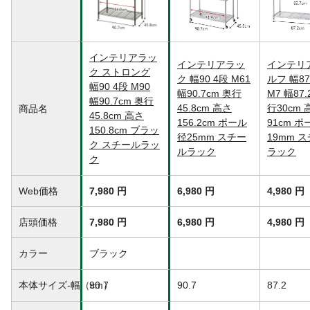
棚板枚数
4枚
組立目安時間（分）
30
必要工具
工具不要
インテリアラッ
付属品／セット内容
上段ポール×4、下段ポール×4、棚フレーム
インテリアラッ
インテリ
ク ストロング
×4、スリーブ(予備2個含む)×34、アジャス
ク 幅90 4段 M61
ルフ 幅87
ター×4
幅90 4段 M90
幅90.7cm 奥行
M7 幅87.
幅90.7cm 奥行
生産国
台湾
45.8cm 高さ
行30cm 
商品名
45.8cm 高さ
重量
（約）14.5kg
156.2cm ポール
91cm 
150.8cm ブラッ
径25mm スチー
19mm 
ク スチールラッ
ルラック
ラック
ク
Web価格
7,980 円
6,980 円
4,980 円
店頭価格
7,980 円
6,980 円
4,980 円
カラー
ブラック
本体サイズ-幅（cm）
90.7
90.7
87.2