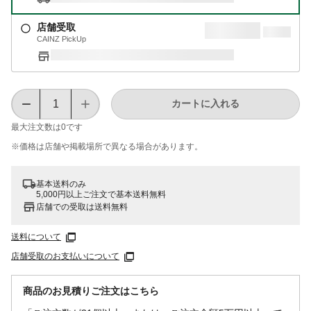
店舗受取
CAINZ PickUp
カートに入れる
最大注文数は
0
です
※価格は​店舗や​掲載場所で​異なる​場合が​あります。
基本送料のみ
5,000円以上ご注文で基本送料無料
店舗での受取は送料無料
送料について
店舗受取のお支払いについて
商品のお見積りご注文はこちら