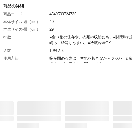
商品の詳細
商品コード
4549509724735
本体サイズ-縦（cm）
40
本体サイズ-横（cm）
29
特徴
●食べ物の保存や、衣類の収納にも。●開閉時に
鳴って確認しやすい。●冷蔵冷凍OK
入数
10枚入り
使用方法
袋を閉める際は、空気を抜きながらジッパーの
端まで指で押さえて閉めてください。
使用上の注意
●電子レンジで使用する場合は解凍には使用で
が、加熱には使用できません。また、電子レン
凍する際は、ジッパー部分の口を開けてご使用
い。
輸入元
日本
冷凍保存
冷凍保存OK