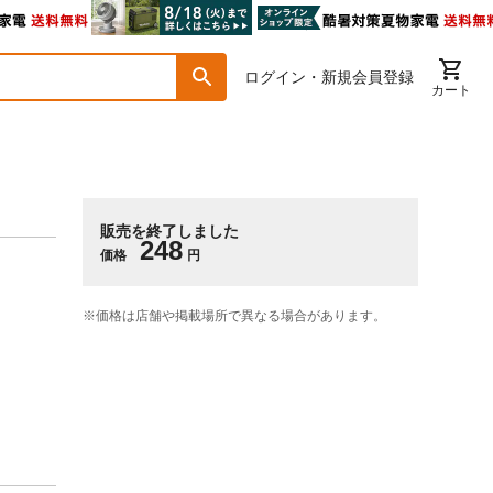
ログイン・新規会員登録
カート
販売を終了しました
248
価格
円
※価格は​店舗や​掲載場所で​異なる​場合が​あります。