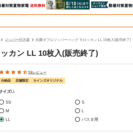
ジッパー付き袋
抗菌ダブルジッパーバッグ モロッカン LL 10枚入(販売終了)
ン LL 10枚入(販売終了)
59レビュー
分納品
店舗限定
カインズオリジナル
サイズ
LL
SS
S
M
L
LL
パスタ用