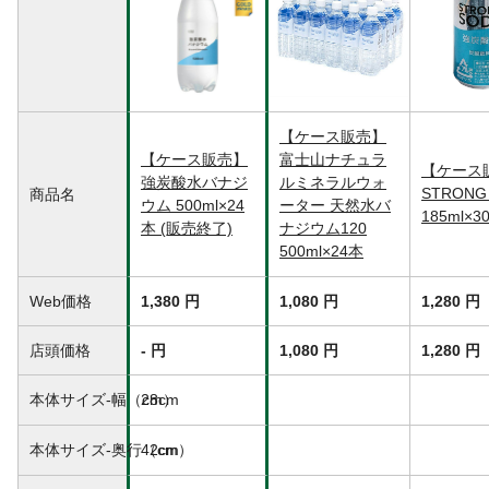
商品仕様
炭酸飲料
原材料
水/炭酸
栄養成分表示
(100ml当たり)たんぱく質・脂質・炭水化
物:0g、食塩相当量:0g、バナジウム:79μg
カロリー
0kcal/100ml
【ケース販売】
【ケース販売】
富士山ナチュラ
原産国
日本
【ケース
強炭酸水バナジ
ルミネラルウォ
食物アレルギー表示
なし
STRONG
商品名
ウム 500ml×24
ーター 天然水バ
185ml×3
容器の種類
PET
本 (販売終了)
ナジウム120
500ml×24本
Web価格
1,380 円
1,080 円
1,280 円
店頭価格
- 円
1,080 円
1,280 円
本体サイズ-幅（cm）
28cm
本体サイズ-奥行（cm）
42cm