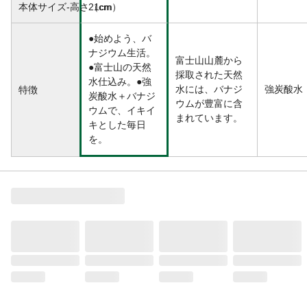
本体サイズ-高さ（cm）
21cm
●始めよう、バ
ナジウム生活。
富士山山麓から
●富士山の天然
採取された天然
水仕込み。●強
水には、バナジ
強炭酸水
特徴
炭酸水＋バナジ
ウムが豊富に含
ウムで、イキイ
まれています。
キとした毎日
を。