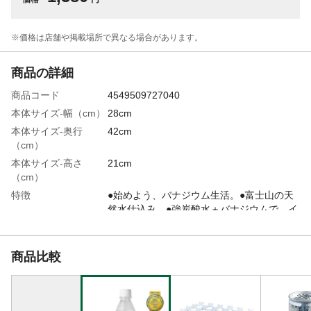
※価格は​店舗や​掲載場所で​異なる​場合が​あります。
商品の詳細
商品コード
4549509727040
本体サイズ-幅（cm）
28cm
本体サイズ-奥行
42cm
（cm）
本体サイズ-高さ
21cm
（cm）
特徴
●始めよう、バナジウム生活。●富士山の天
然水仕込み。●強炭酸水＋バナジウムで、イ
キイキとした毎日を。
商品説明
割材、普段の飲用としても使える魅力的な
強炭酸水です。
商品比較
内容量
500ml
容量
500ml×24本
入数
24本