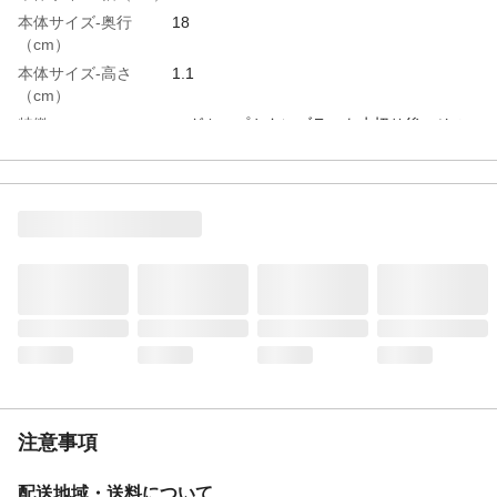
本体サイズ-奥行
18
（cm）
本体サイズ-高さ
1.1
（cm）
特徴
マグカップやタンブラーを水切り後、その
まま収納できます。
用途
マグカップやタンブラーを直接置いてご使
用下さい。
商品説明
マグカップやタンブラーを4～5個置けま
す。
材質・素材
ABS樹脂
成分
合成樹脂(ABS樹脂)
耐熱／耐冷温度
100/-20
（℃）
使用上の注意
●火のそばに置かないで下さい。●本来の用
途以外に使用しないでください。●水平な場
所で使用し、不安定な状態での使用はしな
注意事項
いでください。
生産国
日本
配送地域・送料について