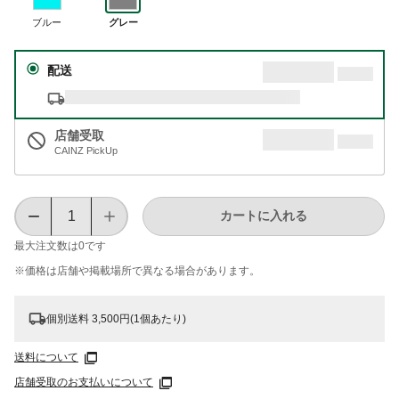
ブルー
グレー
配送
店舗受取
CAINZ PickUp
カートに入れる
最大注文数は
0
です
※価格は​店舗や​掲載場所で​異なる​場合が​あります。
個別送料 3,500円(1個あたり)
送料について
店舗受取のお支払いについて