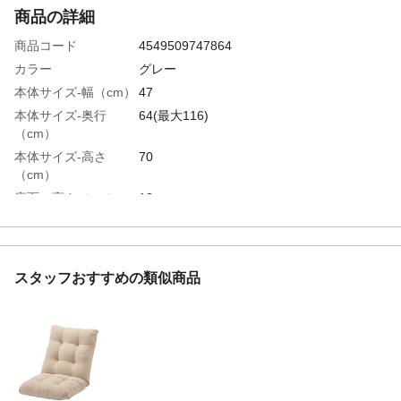
商品の詳細
商品コード
4549509747864
カラー
グレー
本体サイズ-幅（cm）
47
本体サイズ-奥行
64(最大116)
（cm）
本体サイズ-高さ
70
（cm）
座面の高さ（cm）
13
フラット時サイズ
47cm×116cm×70cm
重量（kg）
5.4
材質・素材
構造部分/スチール
スタッフおすすめの類似商品
耐荷重（kg）
90
使用上の注意
●直射日光または、熱を避けてください。●
本来の用途以外には使用しないでくださ
い。●折り曲げる際にギア部分に手や足を挟
まないようにご注意ください。
お手入れ方法
●ファスナーを開けて中材を取り出さないで