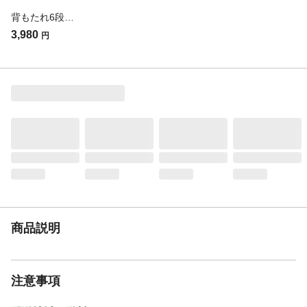
ください。また、裏地をはずして洗濯する
背もたれ6段階に角度調整できる座椅子 幅47cm 奥行60～100cm 高さ57cm ベージュ
ことは出来ません。
3,980
円
生産国
中国
クッション材
ウレタンフォーム
リクライニング機能
●背部リクライニング調整は14段階(水平時
含む)●頭部リクライニング調整は14段階(水
平時含む)
張り材
ポリエステル:100%
商品説明
注意事項