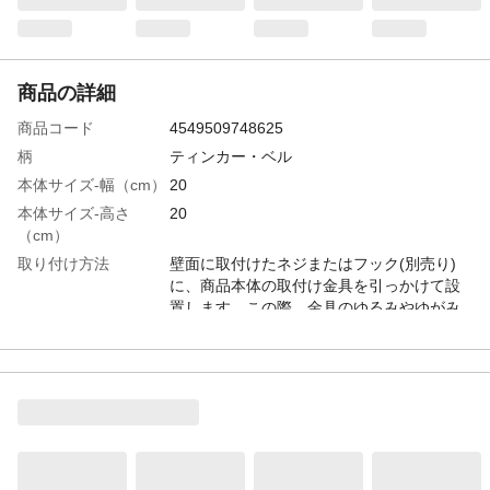
商品の詳細
商品コード
4549509748625
柄
ティンカー・ベル
本体サイズ-幅（cm）
20
本体サイズ-高さ
20
（cm）
取り付け方法
壁面に取付けたネジまたはフック(別売り)
に、商品本体の取付け金具を引っかけて設
置します。この際、金具のゆるみやゆがみ
がないか、また製品の荷重に耐えられるか
確認してください。
材質・素材
●表面生地/ポリエステル100%●フレーム/天
然木●金具/スチール
生産国
中国
重量
140g