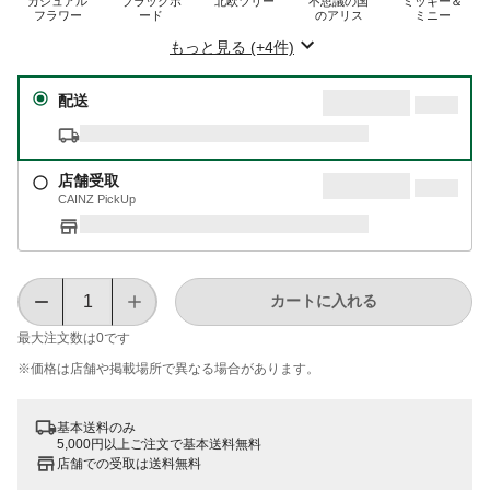
カジュアル
ブラックボ
北欧ツリー
不思議の国
ミッキー＆
フラワー
ード
のアリス
ミニー
もっと見る (+4件)
配送
店舗受取
CAINZ PickUp
カートに入れる
最大注文数は
0
です
※価格は​店舗や​掲載場所で​異なる​場合が​あります。
基本送料のみ
5,000円以上ご注文で基本送料無料
店舗での受取は送料無料