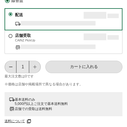
線香皿
配送
店舗受取
CAINZ PickUp
カートに入れる
最大注文数は
0
です
※価格は​店舗や​掲載場所で​異なる​場合が​あります。
基本送料のみ
5,000円以上ご注文で基本送料無料
店舗での受取は送料無料
送料について