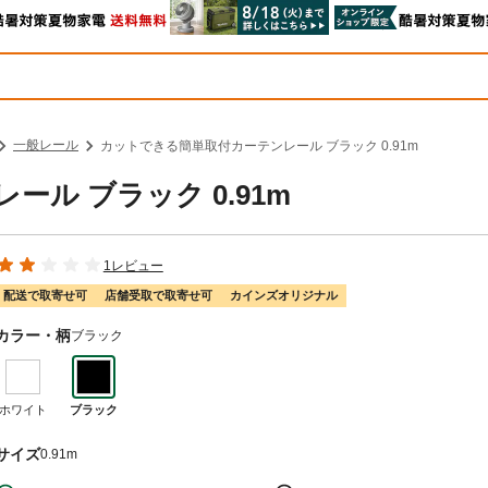
一般レール
カットできる簡単取付カーテンレール ブラック 0.91m
ル ブラック 0.91m
1レビュー
配送で取寄せ可
店舗受取で取寄せ可
カインズオリジナル
カラー・柄
ブラック
ホワイト
ブラック
サイズ
0.91m