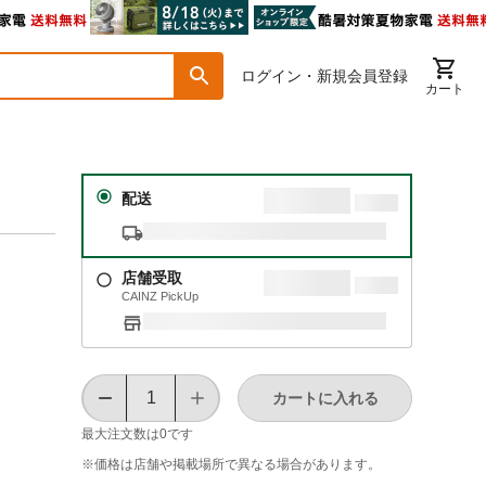
ログイン・新規会員登録
カート
配送
店舗受取
CAINZ PickUp
カートに入れる
最大注文数は
0
です
※価格は​店舗や​掲載場所で​異なる​場合が​あります。