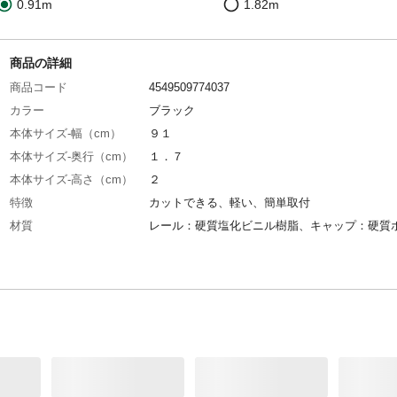
0.91m
1.82m
商品の詳細
商品コード
4549509774037
カラー
ブラック
本体サイズ-幅（cm）
９１
本体サイズ-奥行（cm）
１．７
本体サイズ-高さ（cm）
２
特徴
カットできる、軽い、簡単取付
材質
レール：硬質塩化ビニル樹脂、キャップ：硬質
チレン、ランナー：ポリアセタール、取付ネジ
ール
耐荷重
約３ｋｇ
必要工具
プラスドライバー、カッター（カットする場合
付属品／セット内容
ランナー８個、取付ネジ４本
生産国
日本
ランナー個数
８個