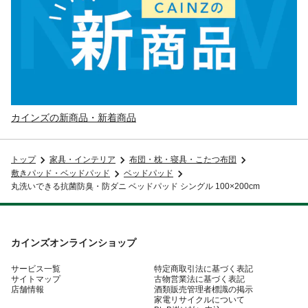
カインズの新商品・新着商品
トップ
家具・インテリア
布団・枕・寝具・こたつ布団
敷きパッド・ベッドパッド
ベッドパッド
丸洗いできる抗菌防臭・防ダニ ベッドパッド シングル 100×200cm
カインズオンラインショップ
サービス一覧
特定商取引法に基づく表記
サイトマップ
古物営業法に基づく表記
店舗情報
酒類販売管理者標識の掲示
家電リサイクルについて