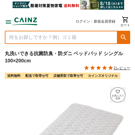
ログイン・新規会員登録
カート
丸洗いできる抗菌防臭・防ダニ ベッドパッド シングル
100×200cm
2レビュー
送料無料
配送で取寄せ可
店舗受取で取寄せ可
カインズオリジナル