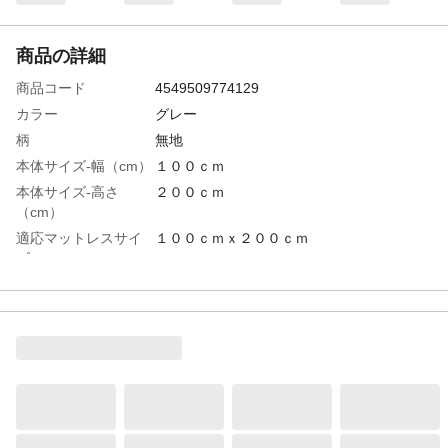
商品の詳細
商品コード
4549509774129
カラー
グレー
柄
無地
本体サイズ-幅（cm）
１００ｃｍ
本体サイズ-高さ
２００ｃｍ
（cm）
適応マットレスサイ
１００ｃｍｘ２００ｃｍ
ズ
特徴
ベッドマットレスの汚れ防止
表地-布組成素材
ポリエステル１００％
裏地-布組成素材
ポリエステル１００％
詰め物-組成素材
ポリエステル１００％
詰め物-重量（kg）
１５０ｇ/㎡
生産国
中国