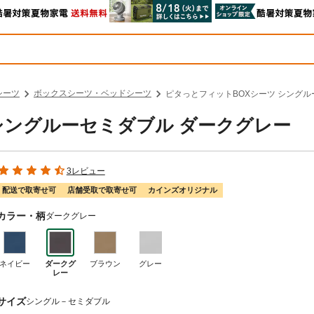
シーツ
ボックスシーツ・ベッドシーツ
ピタっとフィットBOXシーツ シングル
シングルーセミダブル ダークグレー
3レビュー
配送で取寄せ可
店舗受取で取寄せ可
カインズオリジナル
カラー・柄
ダークグレー
ネイビー
ダークグ
ブラウン
グレー
レー
サイズ
シングル－セミダブル