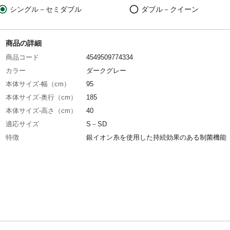
シングル－セミダブル
ダブル－クイーン
商品の詳細
商品コード
4549509774334
カラー
ダークグレー
本体サイズ-幅（cm）
95
本体サイズ-奥行（cm）
185
本体サイズ-高さ（cm）
40
適応サイズ
S－SD
特徴
銀イオン糸を使用した持続効果のある制菌機能
洗濯表示
洗濯機を使用する場合は、洗濯ネットを使用し
または手洗いコースで洗濯してください。
表地-布組成素材
ホﾟリエステル、ホﾟリウレタン
表地-布組成比率（％）
ホﾟリエステル80%/ホﾟリウレタン20%
使用上の注意
●本来の用途以外に仕様しないでください。●お
が本製品で遊ばないよう、十分に注意してくだ
思わぬ事故につながる恐れがあります。●長時