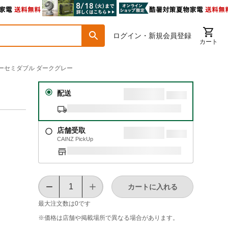
ログイン・新規会員登録
カート
ーセミダブル ダークグレー
配送
店舗受取
CAINZ PickUp
カートに入れる
最大注文数は
0
です
※価格は​店舗や​掲載場所で​異なる​場合が​あります。