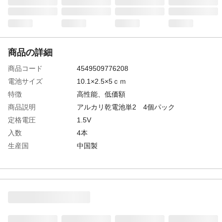
商品の詳細
商品コード
4549509776208
電池サイズ
10.1×2.5×5ｃｍ
特徴
高性能、低価額
商品説明
アルカリ乾電池単2 4個パック
定格電圧
1.5V
入数
4本
生産国
中国製
電池の種類
アルカリ乾電池
使用推奨期限
5年間
重量
0.266kg