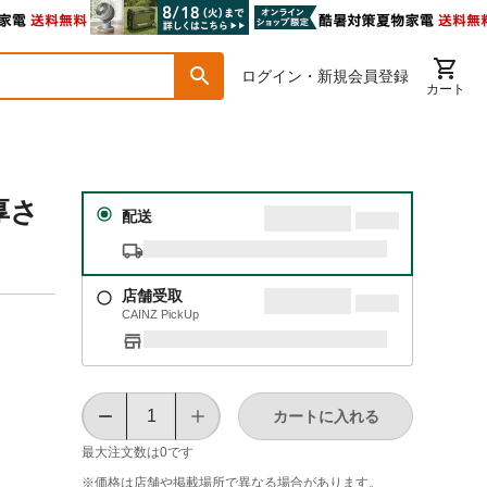
ログイン・新規会員登録
カート
厚さ
配送
店舗受取
CAINZ PickUp
カートに入れる
最大注文数は
0
です
※価格は​店舗や​掲載場所で​異なる​場合が​あります。