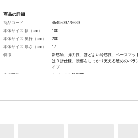
商品の詳細
商品コード
4549509778639
本体サイズ-幅（cm）
100
本体サイズ-奥行（cm）
200
本体サイズ-厚さ（cm）
17
特徴
新感触、弾力性、ほどよい冷感性、ベースマッ
は３折仕様、腰部をしっかり支える硬めのバラ
イプ
洗濯可能
カバーのみ洗濯可
表地-布組成素材
TPE
表地-布組成素材2
ナイロン92％PU8%
裏地-布組成素材
ポリエステル100％
詰め物-組成素材
ウレタンフォーム
生産国
中国