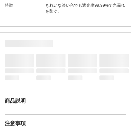
特徴
きれいな淡い色でも遮光率99.99%で光漏れ
を防ぐ。
入数
2
防炎性
×
遮音性
×
遮光率
99.99%
洗濯可能
◯:フックを外して洗濯してください。洗濯
機を使用する場合は、洗濯ネットを使用し
弱水流または手洗いコースで洗濯してくだ
さい。
手洗いのみ
◯
タンブル乾燥
×
ドライクリーニング
×
縫製仕様
1.5倍ヒダ、Aフック
商品説明
繊維の組成
ポリエステル:100%
付属品／セット内容
アジャスターフック、タッセル
生産国
中国
注意事項
フックの種類
アジャスターフック