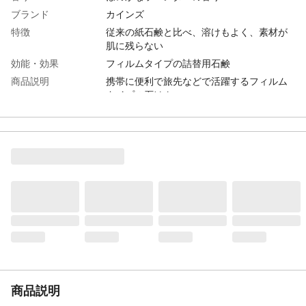
ブランド
カインズ
特徴
従来の紙石鹸と比べ、溶けもよく、素材が
肌に残らない
効能・効果
フィルムタイプの詰替用石鹸
商品説明
携帯に便利で旅先などで活躍するフィルム
タイプの石けん
生産国
日本
内容量
20g
入数
20枚入り
成分
ミリスチン酸、ヒドロキシプロピルメチル
セルロース、グリセリン、ラウリルグリコ
ールカルボン酸Na、水酸化Na、ラウロアン
ホ酢酸Na、水酸化Ｋ、香料、エチドロン酸
4Na、スクロース、スクワラン
商品説明